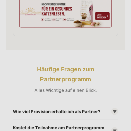
Häufige Fragen zum
Partnerprogramm
Alles Wichtige auf einen Blick.
Wie viel Provision erhalte ich als Partner?
▼
Sie erhalten 10 % Provision auf die Erstbestellung jedes
Kostet die Teilnahme am Partnerprogramm
geworbenen Neukunden sowie 10 % lebenslange
▼