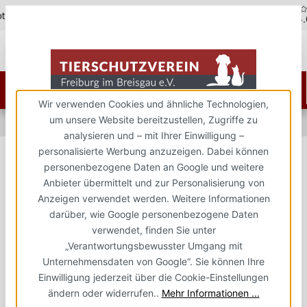
5,0
line - 07451 / 625400
Zum Hauptinhalt springen
Kostenloser Versand ab 150€
über 5.0
Wir verwenden Cookies und ähnliche Technologien,
um unsere Website bereitzustellen, Zugriffe zu
Züchterservice
Werbebanner Partnerprogramm
analysieren und – mit Ihrer Einwilligung –
personalisierte Werbung anzuzeigen. Dabei können
personenbezogene Daten an Google und weitere
Anbieter übermittelt und zur Personalisierung von
Anzeigen verwendet werden. Weitere Informationen
darüber, wie Google personenbezogene Daten
verwendet, finden Sie unter
„Verantwortungsbewusster Umgang mit
LEBENSLANGE PROVISION
Unternehmensdaten von Google“. Sie können Ihre
Einwilligung jederzeit über die Cookie-Einstellungen
Partnerprogramm –
ändern oder widerrufen..
Mehr Informationen ...
Passives Einkommen
mit